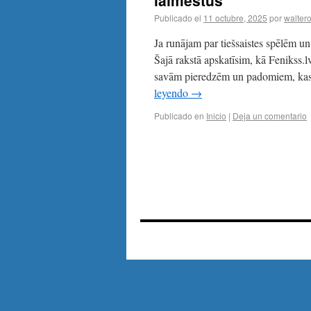
laimestus
Publicado el
11 octubre, 2025
por
waltero
Ja runājam par tiešsaistes spēlēm un 
Šajā rakstā apskatīsim, kā Fenikss.lv
savām pieredzēm un padomiem, kas 
leyendo
→
Publicado en
Inicio
|
Deja un comentario