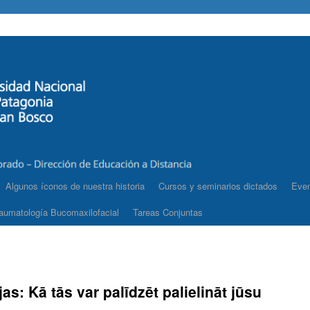
Algunos íconos de nuestra historia
Cursos y seminarios dictados
Even
aumatología Bucomaxilofacial
Tareas Conjuntas
as: Kā tās var palīdzēt palielināt jūsu