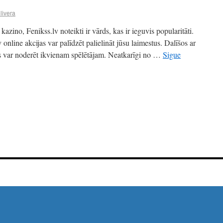
livera
kazino, Fenikss.lv noteikti ir vārds, kas ir ieguvis popularitāti.
 online akcijas var palīdzēt palielināt jūsu laimestus. Dalīšos ar
var noderēt ikvienam spēlētājam. Neatkarīgi no …
Sigue