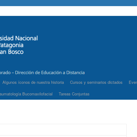
Algunos íconos de nuestra historia
Cursos y seminarios dictados
Even
aumatología Bucomaxilofacial
Tareas Conjuntas