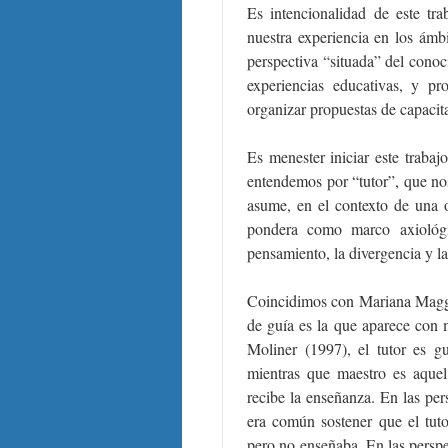
Es intencionalidad de este tr
nuestra experiencia en los ámb
perspectiva “situada” del conoc
experiencias educativas, y pr
organizar propuestas de capacit
Es menester iniciar este traba
entendemos por “tutor”, que nos
asume, en el contexto de una o
pondera como marco axiológi
pensamiento, la divergencia y la 
Coincidimos con Mariana Maggi
de guía es la que aparece con m
Moliner (1997), el tutor es g
mientras que maestro es aquel
recibe la enseñanza. En las per
era común sostener que el tuto
pero no enseñaba. En las perspe