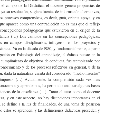
n el campo de la Didáctica, el docente genera propuestas de
poya su resolución, sugiere fuentes de información alternativas,
los procesos comprensivos, es decir, guía, orienta apoya, y en
que aparece como una contradicción no es mas que el reflejo
concepciones pedagógicas que estuvieron en el origen de la
tancia (…) Los cambios en las concepciones pedagógicas,
es en campos disciplinarios, influyeron en los proyectos y
tancia. Ya en la década de l980, y fundamentalmente, a partir
igación en Psicología del aprendizaje, el énfasis puesto en la
l cumplimiento de objetivos de conducta, fue reemplazado por
conocimiento y de los procesos reflexivos en general, u de la
ar, dada la naturaleza escrita del considerado “medio maestro”
l impreso. (…) Actualmente, la comprensión cada vez mas
onocemos y aprendemos, ha permitido analizar algunas bases
rácticas de la enseñanza (…). Tanto el tutor como el docente
za, y en este aspecto, no hay distinciones importantes en el
a se define a la luz de finalidades, de una toma de posición
o éstos se aprenden, y las definiciones didácticas preceden y