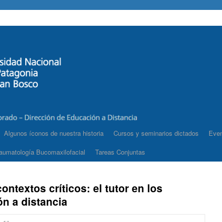
Algunos íconos de nuestra historia
Cursos y seminarios dictados
Even
aumatología Bucomaxilofacial
Tareas Conjuntas
ontextos críticos: el tutor en los
n a distancia