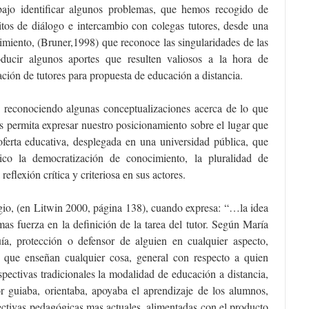
abajo identificar algunos problemas, que hemos recogido de
itos de diálogo e intercambio con colegas tutores, desde una
imiento, (Bruner,1998) que reconoce las singularidades de las
oducir algunos aportes que resulten valiosos a la hora de
ación de tutores para propuesta de educación a distancia.
jo reconociendo algunas conceptualizaciones acerca de lo que
 permita expresar nuestro posicionamiento sobre el lugar que
ferta educativa, desplegada en una universidad pública, que
co la democratización de conocimiento, la pluralidad de
reflexión crítica y criteriosa en sus actores.
o, (en Litwin 2000, página 138), cuando expresa: “…la idea
as fuerza en la definición de la tarea del tutor. Según María
uía, protección o defensor de alguien en cualquier aspecto,
 que enseñan cualquier cosa, general con respecto a quien
spectivas tradicionales la modalidad de educación a distancia,
r guiaba, orientaba, apoyaba el aprendizaje de los alumnos,
ctivas pedagógicas mas actuales, alimentadas con el producto