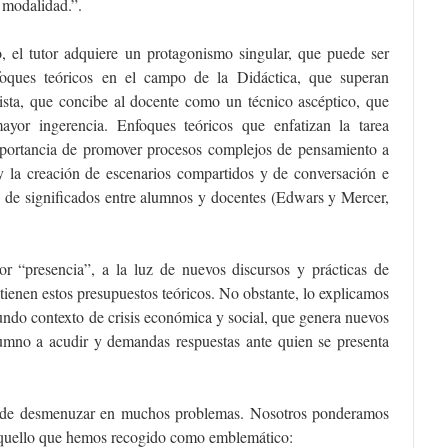
a modalidad.”.
, el tutor adquiere un protagonismo singular, que puede ser
oques teóricos en el campo de la Didáctica, que superan
ista, que concibe al docente como un técnico ascéptico, que
ayor ingerencia. Enfoques teóricos que enfatizan la tarea
mportancia de promover procesos complejos de pensamiento a
 y la creación de escenarios compartidos y de conversación e
n de significados entre alumnos y docentes (Edwars y Mercer,
r “presencia”, a la luz de nuevos discursos y prácticas de
ienen estos presupuestos teóricos. No obstante, lo explicamos
ndo contexto de crisis económica y social, que genera nuevos
mno a acudir y demandas respuestas ante quien se presenta
ede desmenuzar en muchos problemas. Nosotros ponderamos
n aquello que hemos recogido como emblemático: